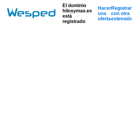
El dominio
Hacer
Registrar
hilosymas.es
una
con otra
está
oferta
extensió
registrado