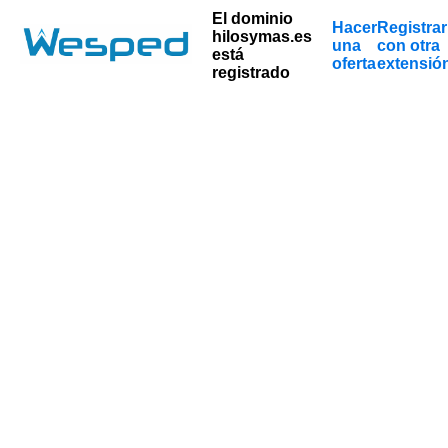
El dominio
Hacer
Registrar
hilosymas.es
una
con otra
está
oferta
extensió
registrado