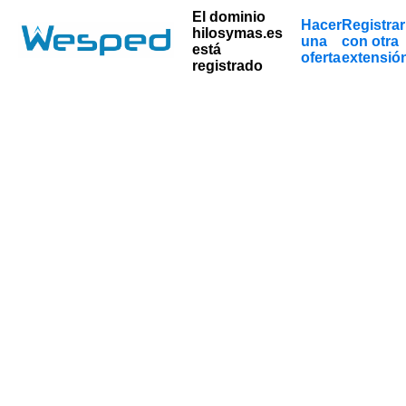
El dominio
Hacer
Registrar
hilosymas.es
una
con otra
está
oferta
extensió
registrado